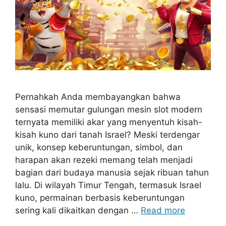
Pernahkah Anda membayangkan bahwa
sensasi memutar gulungan mesin slot modern
ternyata memiliki akar yang menyentuh kisah-
kisah kuno dari tanah Israel? Meski terdengar
unik, konsep keberuntungan, simbol, dan
harapan akan rezeki memang telah menjadi
bagian dari budaya manusia sejak ribuan tahun
lalu. Di wilayah Timur Tengah, termasuk Israel
kuno, permainan berbasis keberuntungan
sering kali dikaitkan dengan …
Read more