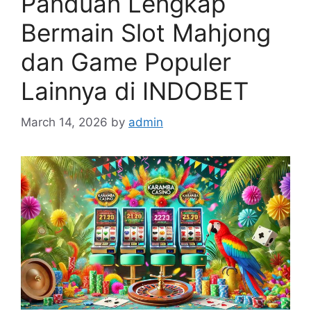
Panduan Lengkap
Bermain Slot Mahjong
dan Game Populer
Lainnya di INDOBET
March 14, 2026
by
admin