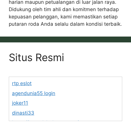
harian maupun petualangan di luar jalan raya.
Didukung oleh tim ahli dan komitmen terhadap
kepuasan pelanggan, kami memastikan setiap
putaran roda Anda selalu dalam kondisi terbaik.
Situs Resmi
rtp eslot
agendunia55 login
joker11
dinasti33
https://www.lsbphotos.com/team