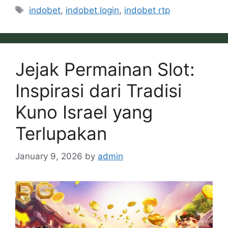
Tags
indobet
,
indobet login
,
indobet rtp
Jejak Permainan Slot:
Inspirasi dari Tradisi
Kuno Israel yang
Terlupakan
January 9, 2026
by
admin