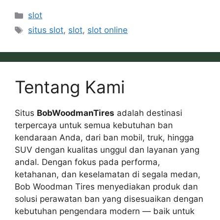
Categories
slot
Tags
situs slot
,
slot
,
slot online
Tentang Kami
Situs
BobWoodmanTires
adalah destinasi
terpercaya untuk semua kebutuhan ban
kendaraan Anda, dari ban mobil, truk, hingga
SUV dengan kualitas unggul dan layanan yang
andal. Dengan fokus pada performa,
ketahanan, dan keselamatan di segala medan,
Bob Woodman Tires menyediakan produk dan
solusi perawatan ban yang disesuaikan dengan
kebutuhan pengendara modern — baik untuk