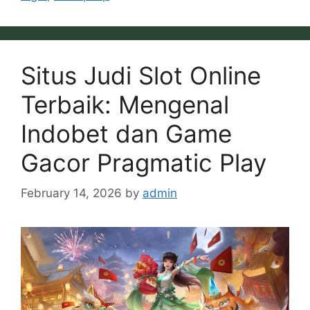
Situs Judi Slot Online
Terbaik: Mengenal
Indobet dan Game
Gacor Pragmatic Play
February 14, 2026
by
admin