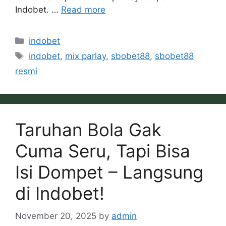
Indobet. …
Read more
Categories
indobet
Tags
indobet
,
mix parlay
,
sbobet88
,
sbobet88
resmi
Taruhan Bola Gak
Cuma Seru, Tapi Bisa
Isi Dompet – Langsung
di Indobet!
November 20, 2025
by
admin