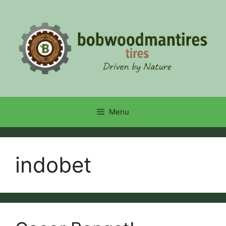
Skip
to
content
Menu
indobet