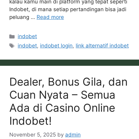
kalau kamu main di platform yang tepat seperti
Indobet, di mana setiap pertandingan bisa jadi
peluang …
Read more
Categories
indobet
Tags
indobet
,
indobet login
,
link alternatif indobet
Dealer, Bonus Gila, dan
Cuan Nyata – Semua
Ada di Casino Online
Indobet!
November 5, 2025
by
admin