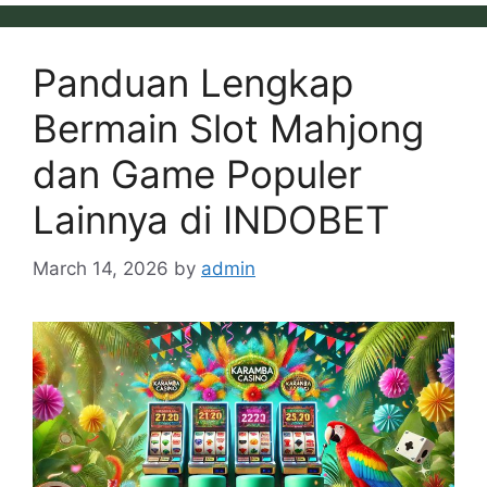
Panduan Lengkap
Bermain Slot Mahjong
dan Game Populer
Lainnya di INDOBET
March 14, 2026
by
admin