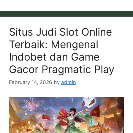
Situs Judi Slot Online
Terbaik: Mengenal
Indobet dan Game
Gacor Pragmatic Play
February 14, 2026
by
admin