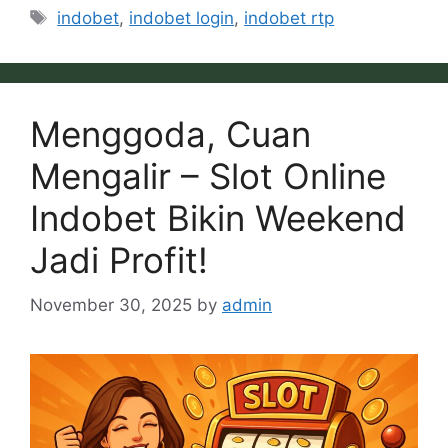
Tags
indobet
,
indobet login
,
indobet rtp
Menggoda, Cuan
Mengalir – Slot Online
Indobet Bikin Weekend
Jadi Profit!
November 30, 2025
by
admin