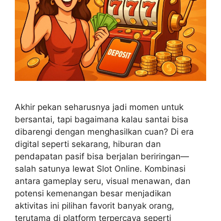
Akhir pekan seharusnya jadi momen untuk
bersantai, tapi bagaimana kalau santai bisa
dibarengi dengan menghasilkan cuan? Di era
digital seperti sekarang, hiburan dan
pendapatan pasif bisa berjalan beriringan—
salah satunya lewat Slot Online. Kombinasi
antara gameplay seru, visual menawan, dan
potensi kemenangan besar menjadikan
aktivitas ini pilihan favorit banyak orang,
terutama di platform terpercaya seperti