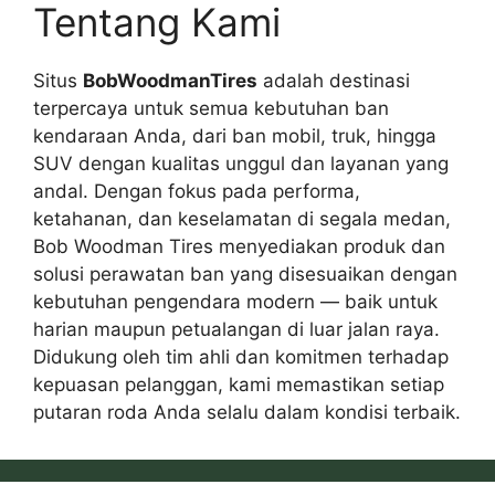
Tentang Kami
Situs
BobWoodmanTires
adalah destinasi
terpercaya untuk semua kebutuhan ban
kendaraan Anda, dari ban mobil, truk, hingga
SUV dengan kualitas unggul dan layanan yang
andal. Dengan fokus pada performa,
ketahanan, dan keselamatan di segala medan,
Bob Woodman Tires menyediakan produk dan
solusi perawatan ban yang disesuaikan dengan
kebutuhan pengendara modern — baik untuk
harian maupun petualangan di luar jalan raya.
Didukung oleh tim ahli dan komitmen terhadap
kepuasan pelanggan, kami memastikan setiap
putaran roda Anda selalu dalam kondisi terbaik.