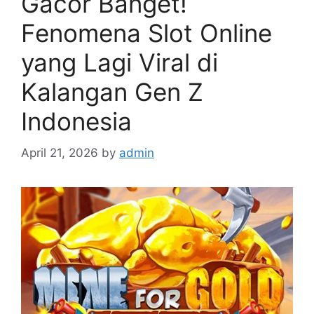
Gacor Banget!
Fenomena Slot Online
yang Lagi Viral di
Kalangan Gen Z
Indonesia
April 21, 2026
by
admin