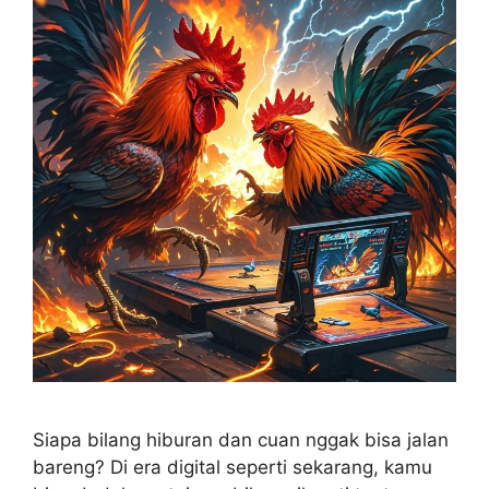
Siapa bilang hiburan dan cuan nggak bisa jalan
bareng? Di era digital seperti sekarang, kamu