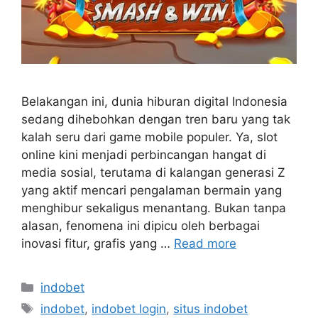
Belakangan ini, dunia hiburan digital Indonesia
sedang dihebohkan dengan tren baru yang tak
kalah seru dari game mobile populer. Ya, slot
online kini menjadi perbincangan hangat di
media sosial, terutama di kalangan generasi Z
yang aktif mencari pengalaman bermain yang
menghibur sekaligus menantang. Bukan tanpa
alasan, fenomena ini dipicu oleh berbagai
inovasi fitur, grafis yang …
Read more
Categories
indobet
Tags
indobet
,
indobet login
,
situs indobet