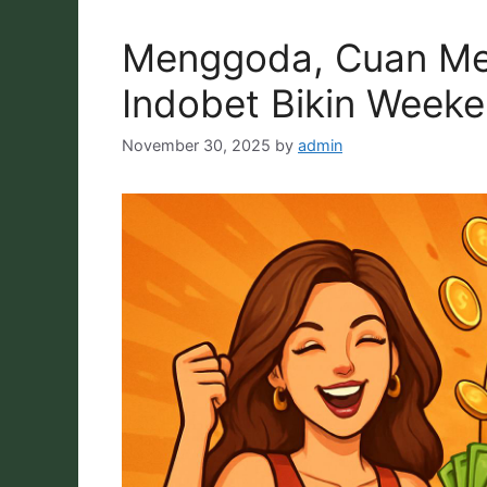
Menggoda, Cuan Meng
Indobet Bikin Weeken
November 30, 2025
by
admin