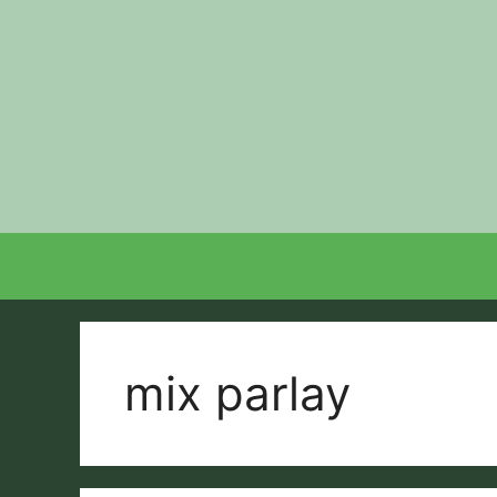
Skip
to
content
mix parlay