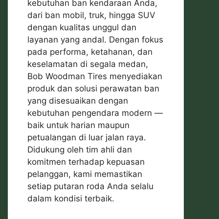
kebutuhan ban kendaraan Anda,
dari ban mobil, truk, hingga SUV
dengan kualitas unggul dan
layanan yang andal. Dengan fokus
pada performa, ketahanan, dan
keselamatan di segala medan,
Bob Woodman Tires menyediakan
produk dan solusi perawatan ban
yang disesuaikan dengan
kebutuhan pengendara modern —
baik untuk harian maupun
petualangan di luar jalan raya.
Didukung oleh tim ahli dan
komitmen terhadap kepuasan
pelanggan, kami memastikan
setiap putaran roda Anda selalu
dalam kondisi terbaik.