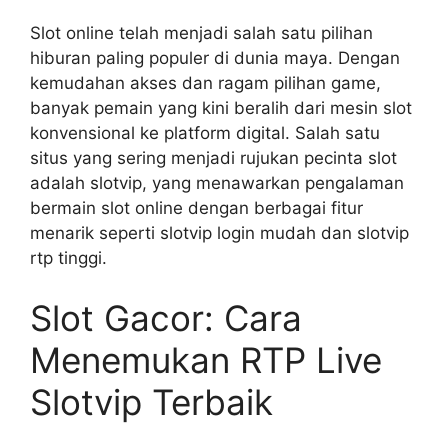
Slot online telah menjadi salah satu pilihan
hiburan paling populer di dunia maya. Dengan
kemudahan akses dan ragam pilihan game,
banyak pemain yang kini beralih dari mesin slot
konvensional ke platform digital. Salah satu
situs yang sering menjadi rujukan pecinta slot
adalah slotvip, yang menawarkan pengalaman
bermain slot online dengan berbagai fitur
menarik seperti slotvip login mudah dan slotvip
rtp tinggi.
Slot Gacor: Cara
Menemukan RTP Live
Slotvip Terbaik