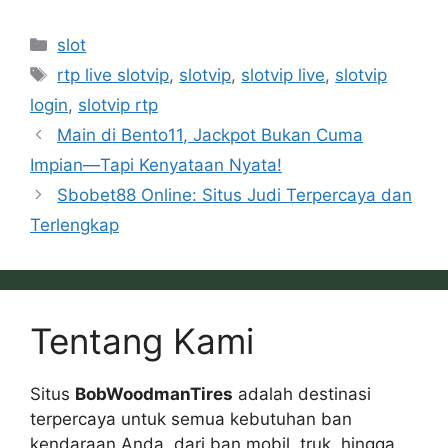
Categories
slot
Tags
rtp live slotvip
,
slotvip
,
slotvip live
,
slotvip
login
,
slotvip rtp
Main di Bento11, Jackpot Bukan Cuma
Impian—Tapi Kenyataan Nyata!
Sbobet88 Online: Situs Judi Terpercaya dan
Terlengkap
Tentang Kami
Situs
BobWoodmanTires
adalah destinasi
terpercaya untuk semua kebutuhan ban
kendaraan Anda, dari ban mobil, truk, hingga