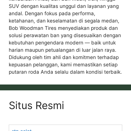
SUV dengan kualitas unggul dan layanan yang
andal. Dengan fokus pada performa,
ketahanan, dan keselamatan di segala medan,
Bob Woodman Tires menyediakan produk dan
solusi perawatan ban yang disesuaikan dengan
kebutuhan pengendara modern — baik untuk
harian maupun petualangan di luar jalan raya.
Didukung oleh tim ahli dan komitmen terhadap
kepuasan pelanggan, kami memastikan setiap
putaran roda Anda selalu dalam kondisi terbaik.
Situs Resmi