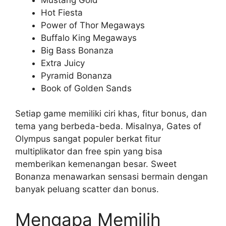
Hot Fiesta
Power of Thor Megaways
Buffalo King Megaways
Big Bass Bonanza
Extra Juicy
Pyramid Bonanza
Book of Golden Sands
Setiap game memiliki ciri khas, fitur bonus, dan
tema yang berbeda-beda. Misalnya, Gates of
Olympus sangat populer berkat fitur
multiplikator dan free spin yang bisa
memberikan kemenangan besar. Sweet
Bonanza menawarkan sensasi bermain dengan
banyak peluang scatter dan bonus.
Mengapa Memilih