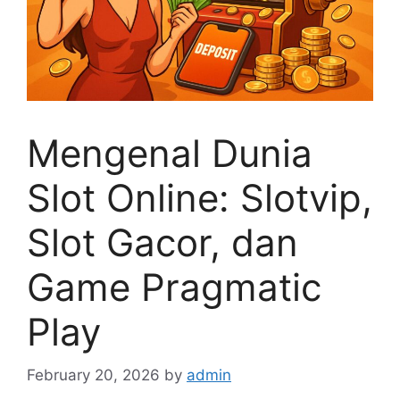
Mengenal Dunia
Slot Online: Slotvip,
Slot Gacor, dan
Game Pragmatic
Play
February 20, 2026
by
admin