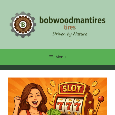
Skip
to
content
Menu