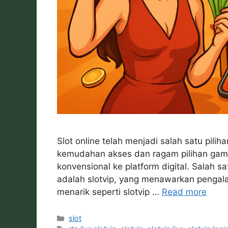
Slot online telah menjadi salah satu pili
kemudahan akses dan ragam pilihan game,
konvensional ke platform digital. Salah sa
adalah slotvip, yang menawarkan pengala
menarik seperti slotvip …
Read more
Categories
slot