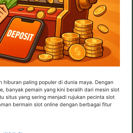
han hiburan paling populer di dunia maya. Dengan
 banyak pemain yang kini beralih dari mesin slot
tu situs yang sering menjadi rujukan pecinta slot
man bermain slot online dengan berbagai fitur