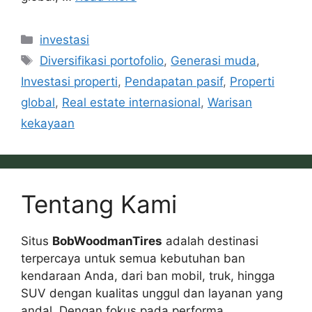
Categories
investasi
Tags
Diversifikasi portofolio
,
Generasi muda
,
Investasi properti
,
Pendapatan pasif
,
Properti
global
,
Real estate internasional
,
Warisan
kekayaan
Tentang Kami
Situs
BobWoodmanTires
adalah destinasi
terpercaya untuk semua kebutuhan ban
kendaraan Anda, dari ban mobil, truk, hingga
SUV dengan kualitas unggul dan layanan yang
andal. Dengan fokus pada performa,