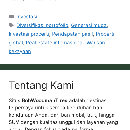
Categories
investasi
Tags
Diversifikasi portofolio
,
Generasi muda
,
Investasi properti
,
Pendapatan pasif
,
Properti
global
,
Real estate internasional
,
Warisan
kekayaan
Tentang Kami
Situs
BobWoodmanTires
adalah destinasi
terpercaya untuk semua kebutuhan ban
kendaraan Anda, dari ban mobil, truk, hingga
SUV dengan kualitas unggul dan layanan yang
andal. Dengan fokus pada performa,