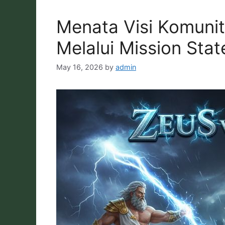
Menata Visi Komunit
Melalui Mission St
May 16, 2026
by
admin