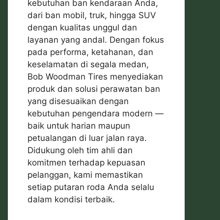
kebutuhan ban kendaraan Anda,
dari ban mobil, truk, hingga SUV
dengan kualitas unggul dan
layanan yang andal. Dengan fokus
pada performa, ketahanan, dan
keselamatan di segala medan,
Bob Woodman Tires menyediakan
produk dan solusi perawatan ban
yang disesuaikan dengan
kebutuhan pengendara modern —
baik untuk harian maupun
petualangan di luar jalan raya.
Didukung oleh tim ahli dan
komitmen terhadap kepuasan
pelanggan, kami memastikan
setiap putaran roda Anda selalu
dalam kondisi terbaik.