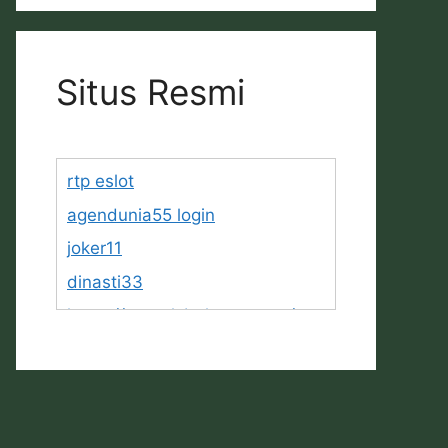
Situs Resmi
rtp eslot
agendunia55 login
joker11
dinasti33
https://www.lsbphotos.com/tea
m
https://egalet.com/about-
egalet/company-overview/
Jawa11