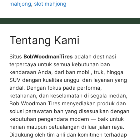
mahjong
,
slot mahjong
Tentang Kami
Situs
BobWoodmanTires
adalah destinasi
terpercaya untuk semua kebutuhan ban
kendaraan Anda, dari ban mobil, truk, hingga
SUV dengan kualitas unggul dan layanan yang
andal. Dengan fokus pada performa,
ketahanan, dan keselamatan di segala medan,
Bob Woodman Tires menyediakan produk dan
solusi perawatan ban yang disesuaikan dengan
kebutuhan pengendara modern — baik untuk
harian maupun petualangan di luar jalan raya.
Didukung oleh tim ahli dan komitmen terhadap