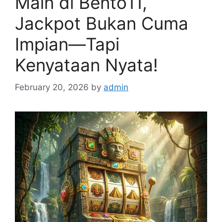
Main di Bento11,
Jackpot Bukan Cuma
Impian—Tapi
Kenyataan Nyata!
February 20, 2026
by
admin