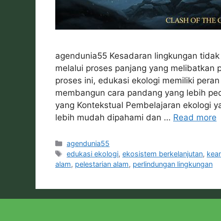
agendunia55 Kesadaran lingkungan tidak 
melalui proses panjang yang melibatkan
proses ini, edukasi ekologi memiliki per
membangun cara pandang yang lebih pedu
yang Kontekstual Pembelajaran ekologi y
lebih mudah dipahami dan …
Read more
Categories
agendunia55
Tags
edukasi ekologi
,
ekosistem berkelanjutan
,
kea
alam
,
pelestarian alam
,
perlindungan lingkungan