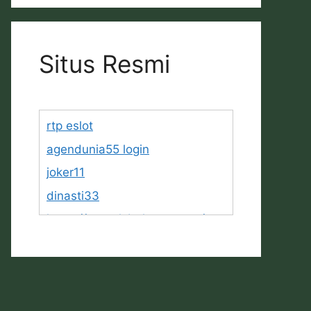
Situs Resmi
rtp eslot
agendunia55 login
joker11
dinasti33
https://www.lsbphotos.com/tea
m
https://egalet.com/about-
egalet/company-overview/
Jawa11