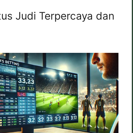
tus Judi Terpercaya dan